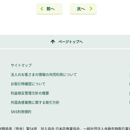
前へ
次へ
ページトップへ
サイトマップ
法人のお客さまの情報の共同利用について
お取引時確認について
利益相反管理方針の概要
外国為替業務に関する取引方針
イ
SNS利用規約
財務局長（登金）第54号 加入協会 日本証券業協会、一般社団法人金融先物取引