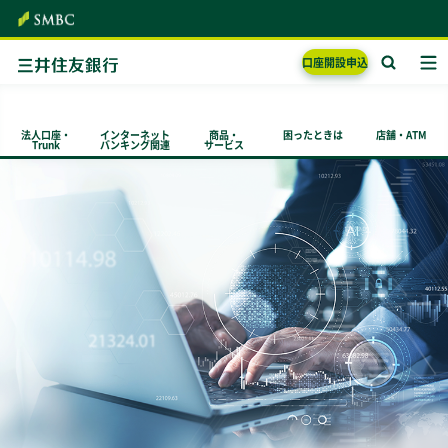
口座開設
申込
法人口座・
インターネット
商品・
困ったときは
店舗・ATM
Trunk
バンキング関連
サービス