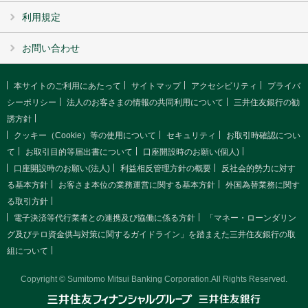
利用規定
お問い合わせ
本サイトのご利用にあたって
サイトマップ
アクセシビリティ
プライバ
シーポリシー
法人のお客さまの情報の共同利用について
三井住友銀行の勧
誘方針
クッキー（Cookie）等の使用について
セキュリティ
お取引時確認につい
て
お取引目的等届出書について
口座開設時のお願い(個人)
口座開設時のお願い(法人)
利益相反管理方針の概要
反社会的勢力に対す
る基本方針
お客さま本位の業務運営に関する基本方針
外国為替業務に関す
る取引方針
電子決済等代行業者との連携及び協働に係る方針
「マネー・ローンダリン
グ及びテロ資金供与対策に関するガイドライン」を踏まえた三井住友銀行の取
組について
Copyright © Sumitomo Mitsui Banking Corporation.All Rights Reserved.