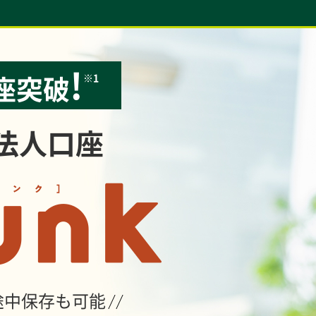
!
座突破
※1
法人口座
途中保存も可能