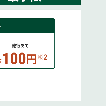
料
他行あて
100
円
※2
質