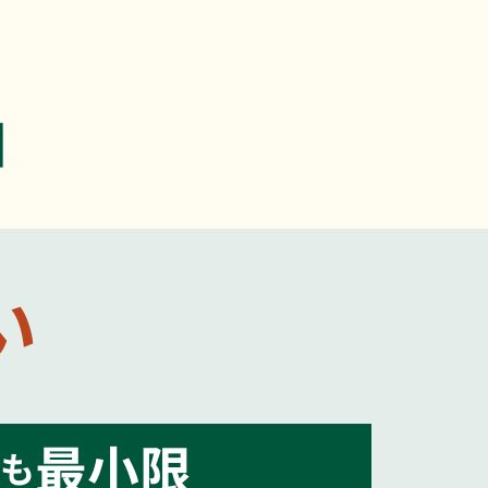
由
い
最小限
も