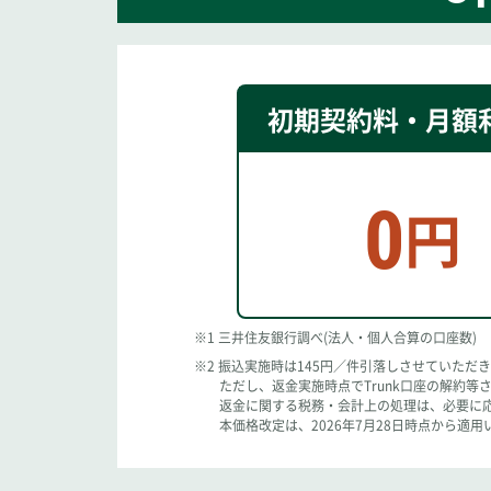
初期契約料
・
月額
0
円
※1 三井住友銀行調べ(法人・個人合算の口座数)
※2 振込実施時は145円／件引落しさせていただ
ただし、返金実施時点でTrunk口座の解約
返金に関する税務・会計上の処理は、必要に
本価格改定は、2026年7月28日時点から適