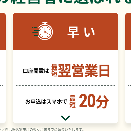
早い
翌営業日
最
口座開設は
短
20
分
最
お申込はスマホで
短
5円／件は振込実施月の翌々月末までに返金いたします。