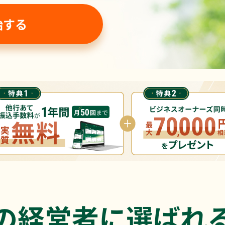
始する
の経営者に
選ばれ