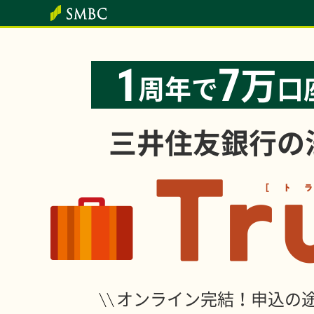
万
1
7
周年で
口
三井住友銀行の
オンライン完結！申込の