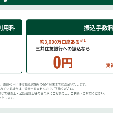
利用料
振込手数
※1
約3,000万口座ある
三井住友銀行への振込なら
0
円
実
き、差額45円／件は振込実施月の翌々月末までに返金いたします。
等されている場合は、返金出来ませんのでご了承ください。
応じて税理士・公認会計士等の専門家にご相談の上、ご判断・ご対応ください。
用いたします。