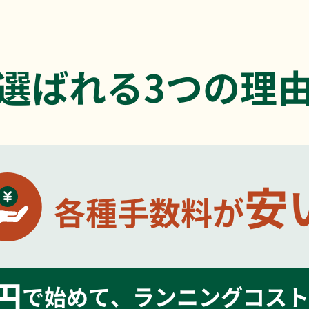
選ばれる3つの理
安
各種手数料が
円
で始めて、
ランニングコスト