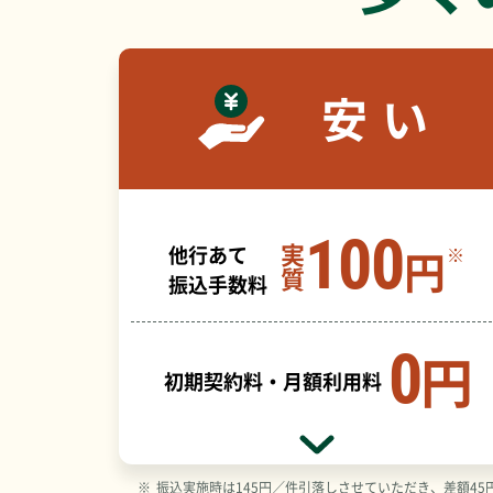
安い
100
実
他行あて
円
※
質
振込手数料
0
円
初期契約料・月額利用料
※
振込実施時は145円／件引落しさせていただき、差額4