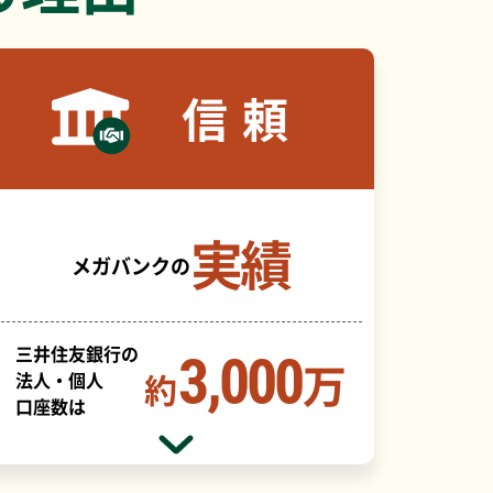
信頼
実績
メガバンクの
三井住友銀行の
3,000
万
約
法人・個人
口座数は