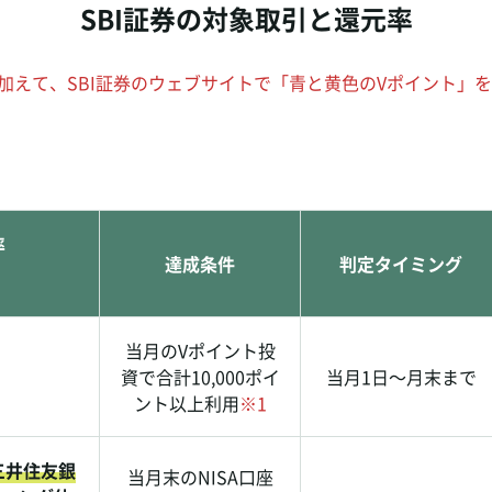
SBI証券の対象取引と還元率
加えて、SBI証券のウェブサイトで「青と黄色のVポイント」
率
達成条件
判定タイミング
当月のVポイント投
資で合計10,000ポイ
当月1日～月末まで
ント以上利用
※1
三井住友銀
当月末のNISA口座