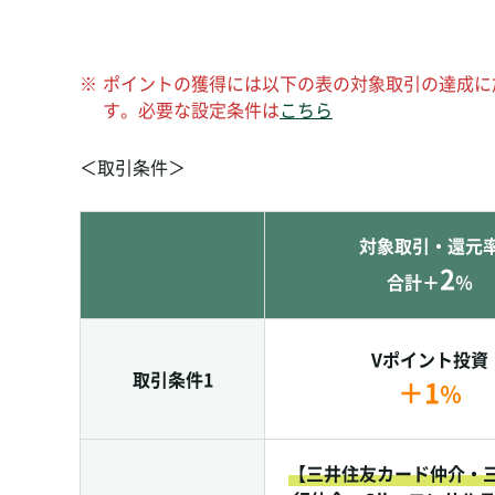
※
ポイントの獲得には以下の表の対象取引の達成に
す。必要な設定条件は
こちら
＜取引条件＞
対象取引・還元
2
合計
＋
％
Vポイント投資
取引条件1
＋1
％
【三井住友カード仲介・