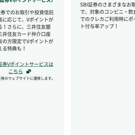
SBI証券のさまざまなお
で、対象のコンビニ・飲
I証券でのお取引や投資信託
でのクレカご利用時にポ
高に応じて、Vポイントが
ト付与率アップ！
る！さらに、三井住友銀
三井住友カード仲介口座
有の方限定でVポイントが
える特典も！
I証券Vポイントサービスは
こちら
I証券のウェブサイトに遷移します。