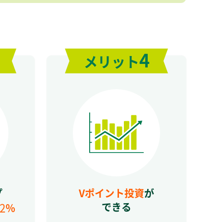
4
メリット
プ
Vポイント投資
が
2
できる
％