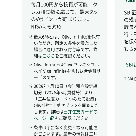
毎月100円から投資が可能！ク
レカ積立額に応じて、最大6％
SB
のVポイントが貯まります。
の残
NISAにも対応！
貯ま
行・
※
最大6％とは、Olive Infiniteを保有
を保
いただき、所定の条件を満たした
もら
場合に適用される付与率です。詳
細は
こちら
をご確認ください。
SB
※
Olive InfiniteはOliveフレキシブル
ペイ Visa Infiniteを含む総合金融サ
ービスです。
※SB
※
2026年4月10日（金）積立設定締
切分（2026年5月買付分）より、
「三井住友カード つみたて投資」
Olive限定上乗せプランを開始いた
します。詳細は
三井住友カードの
ページ
をご確認ください。
※
条件は予告なく変更となる可能性
がございます。最新の情報は三井