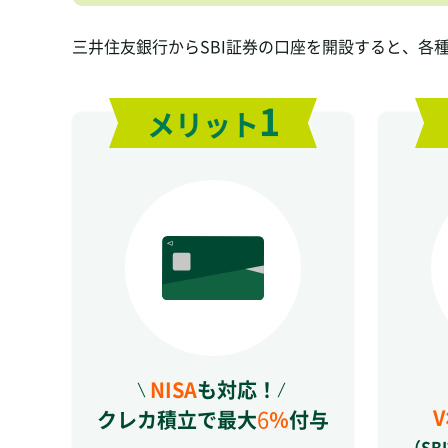
三井住友銀行からSBI証券の口座を開設すると、各
1
メリット
NISA
も対応！
6
クレカ積立で最大
％
付与
（SB