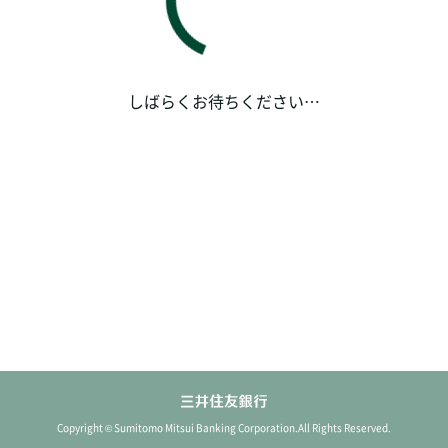
ロード中
三井住友銀行アプリを起動します。アプリを削除してい
る場合、
こちら
よりダウンロードした上で、あらためて
お手続きください。
しばらくお待ちください…
Copyright © Sumitomo Mitsui Banking Corporation.All Rights Reserved.