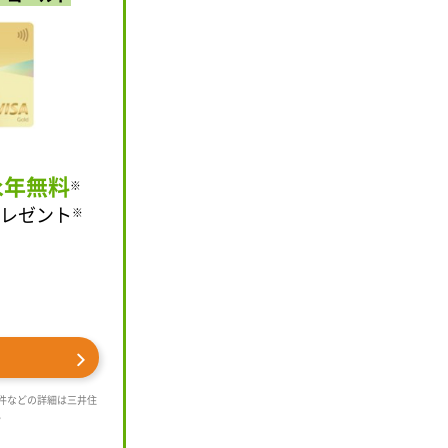
永年無料
※
レゼント
※
件などの詳細は三井住
。