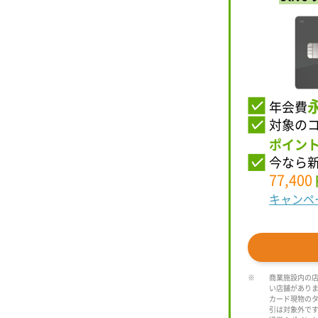
年会費
対象の
ポイン
今なら
77,400
キャンペ
商業施設内の
い店舗があり
カード現物のタ
引は対象外で