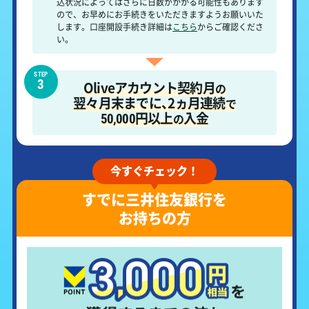
込状況によってはさらに日数がかかる可能性もあります
ので、お早めにお手続きをいただきますようお願いいた
します。口座開設手続き詳細は
こちら
からご確認くださ
い。
STEP
Oliveアカウント
契約月
の
翌々月末までに
、
2ヵ月連続
で
円以上
入金
の
50,000
今すぐチェック！
すでに三井住友銀行を
お持ちの方