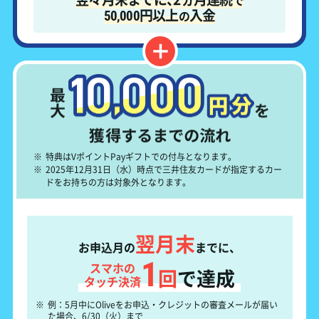
で
円以上
入金
の
50,000
※
特典はVポイントPayギフトでの付与となります。
※
2025年12月31日（水）時点で三井住友カードが指定するカー
ドをお持ちの方は対象外となります。
翌月末
お申込月の
までに、
1
スマホの
回
で達成
タッチ決済
※
例：5月中にOliveをお申込・クレジットの審査メールが届い
た場合、6/30（火）まで