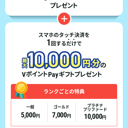
スマホのタッチ決済を
1
回する
だ
け
で
ランクごとの特典
プラチナ
一般
ゴールド
プリファード
5,000
7,000
10,000
円
円
円