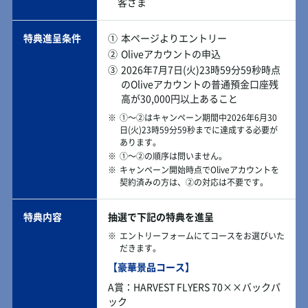
客さま
特典進呈条件
①
本ページよりエントリー
②
Oliveアカウントの申込
③
2026年7月7日(火)23時59分59秒時点
のOliveアカウントの普通預金口座残
高が30,000円以上あること
※
①～②はキャンペーン期間中2026年6月30
日(火)23時59分59秒までに達成する必要が
あります。
※
①～②の順序は問いません。
※
キャンペーン開始時点でOliveアカウントを
契約済みの方は、②の対応は不要です。
特典内容
抽選で下記の特典を進呈
※
エントリーフォームにてコースをお選びいた
だきます。
【豪華景品コース】
A賞：HARVEST FLYERS 70××バックパ
ック