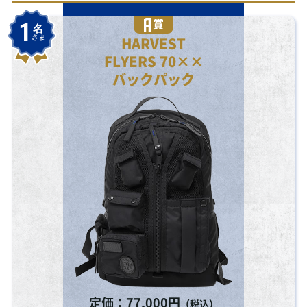
賞
1
名
さま
HARVEST
FLYERS 70××
バックパック
定価：77,000円
（税込）