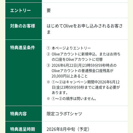
エントリー
要
対象のお客様
はじめてOliveをお申し込みされるお客さ
ま
特典進呈条件
①
本ページよりエントリー
②
Oliveアカウントに新規申込、またはお持ち
の口座をOliveアカウントに切替
③
2026年6月22日(月)23時59分59秒時点の
Oliveアカウントの普通預金口座残高が
20,000円以上あること
※
①〜②はキャンペーン期間中2026年6月12
日(金)23時59分59秒までに達成する必要が
あります。
※
①〜②の順序は問いません。
特典内容
限定コラボTシャツ
特典進呈時期
2026年8月中旬（予定）