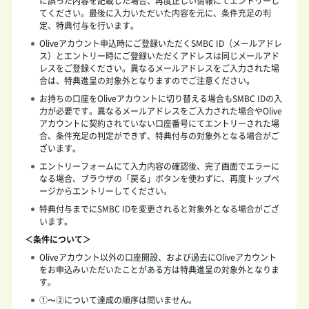
に誤った内容を記載した場合、再度正しい情報にてエントリーし
てください。最後に入力いただいた内容を元に、条件充足の判
定、特典付与を行います。
Oliveアカウント申込時にご登録いただくSMBC ID（メールアドレ
ス）とエントリー時にご登録いただくアドレスは同じメールアド
レスをご登録ください。異なるメールアドレスをご入力された場
合は、特典進呈の対象外となりますのでご注意ください。
お持ちの口座をOliveアカウントに切り替える場合もSMBC IDの入
力が必要です。異なるメールアドレスをご入力された場合やOlive
アカウントに契約されていない口座番号にてエントリーされた場
合、条件充足の判定ができず、特典付与の対象外となる場合がご
ざいます。
エントリーフォームにて入力内容の確認後、完了画面でエラーに
なる場合、ブラウザの「戻る」ボタンを使わずに、再度トップペ
ージからエントリーしてください。
特典付与までにSMBC IDを変更されると対象外となる場合がござ
います。
＜条件について＞
Oliveアカウント以外の口座開設、および過去にOliveアカウント
をお申込みいただいたことがある方は特典進呈の対象外となりま
す。
①〜②について達成の順序は問いません。