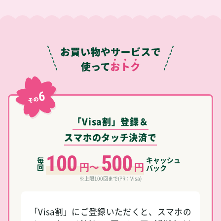
6
その
「Visa割」登録＆
スマホのタッチ決済で
100
500
毎
キャッシュ
円～
円
回
バック
※上限100回まで(PR：Visa)
「Visa割」にご登録いただくと、スマホの