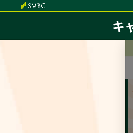
本文へ
キ