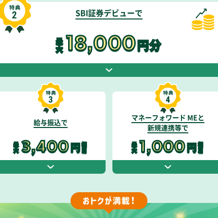
SBI証券デビューで
18,000
最
円分
大
マネーフォワード MEと
給与振込で
新規連携等で
3,400
1,000
円
円
最
相
最
相
大
当
大
当