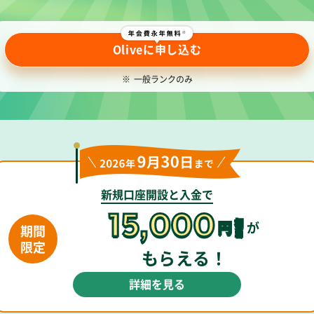
Oliveに申し込む
※
一般ランクのみ
新規口座開設と入金で
15,000
相
円
が
期間
当
限定
もらえる！
詳細を見る