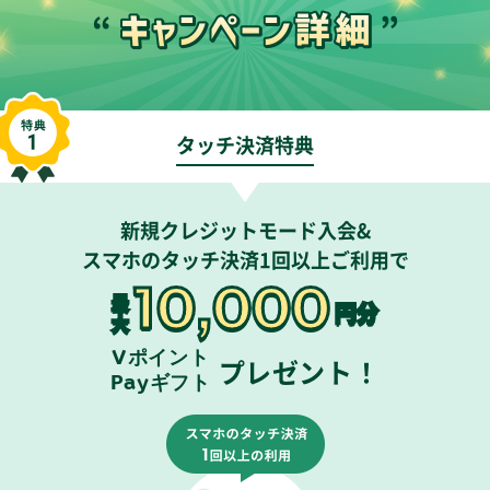
タッチ決済特典
新規クレジットモード入会&
スマホのタッチ決済1回以上ご利用で
10,000
最
円分
大
Vポイント
プレゼント！
Payギフト