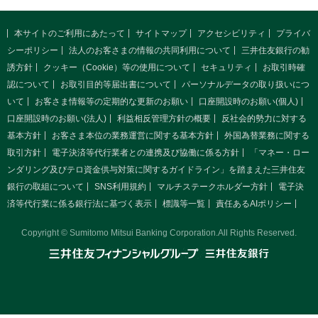
本サイトのご利用にあたって
サイトマップ
アクセシビリティ
プライバ
シーポリシー
法人のお客さまの情報の共同利用について
三井住友銀行の勧
誘方針
クッキー（Cookie）等の使用について
セキュリティ
お取引時確
認について
お取引目的等届出書について
パーソナルデータの取り扱いにつ
いて
お客さま情報等の定期的な更新のお願い
口座開設時のお願い(個人)
口座開設時のお願い(法人)
利益相反管理方針の概要
反社会的勢力に対する
基本方針
お客さま本位の業務運営に関する基本方針
外国為替業務に関する
取引方針
電子決済等代行業者との連携及び協働に係る方針
「マネー・ロー
ンダリング及びテロ資金供与対策に関するガイドライン」を踏まえた三井住友
銀行の取組について
SNS利用規約
マルチステークホルダー方針
電子決
済等代行業に係る銀行法に基づく表示
標識等一覧
責任あるAIポリシー
Copyright © Sumitomo Mitsui Banking Corporation.All Rights Reserved.