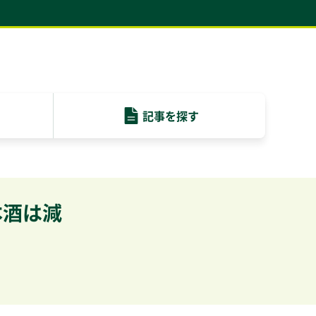
記事を
探す
本酒は減