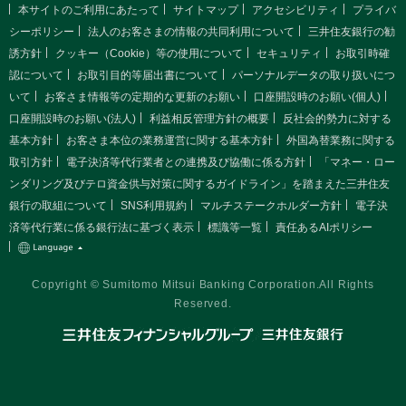
本サイトのご利用にあたって
サイトマップ
アクセシビリティ
プライバ
シーポリシー
法人のお客さまの情報の共同利用について
三井住友銀行の勧
誘方針
クッキー（Cookie）等の使用について
セキュリティ
お取引時確
認について
お取引目的等届出書について
パーソナルデータの取り扱いにつ
いて
お客さま情報等の定期的な更新のお願い
口座開設時のお願い(個人)
口座開設時のお願い(法人)
利益相反管理方針の概要
反社会的勢力に対する
基本方針
お客さま本位の業務運営に関する基本方針
外国為替業務に関する
取引方針
電子決済等代行業者との連携及び協働に係る方針
「マネー・ロー
ンダリング及びテロ資金供与対策に関するガイドライン」を踏まえた三井住友
銀行の取組について
SNS利用規約
マルチステークホルダー方針
電子決
済等代行業に係る銀行法に基づく表示
標識等一覧
責任あるAIポリシー
Copyright © Sumitomo Mitsui Banking Corporation.All Rights
Reserved.