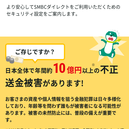
より安心してSMBCダイレクトをご利用いただくための
セキュリティ設定をご案内します。
ご存じですか？
10
※
不正
億円
日本全体で年間約
以上
の
送金被害
があります!
お客さまの資産や個人情報を狙う金融犯罪は日々多様化
しており、年齢等を問わず誰もが被害者になる可能性
が
あります。被害の未然防止には、普段の備えが重要で
す。