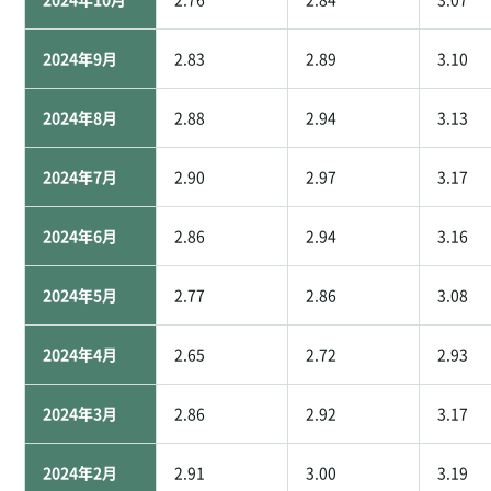
2024年9月
2.83
2.89
3.10
2024年8月
2.88
2.94
3.13
2024年7月
2.90
2.97
3.17
2024年6月
2.86
2.94
3.16
2024年5月
2.77
2.86
3.08
2024年4月
2.65
2.72
2.93
2024年3月
2.86
2.92
3.17
2024年2月
2.91
3.00
3.19