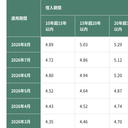
借入期間
適用期間
10年超15年
15年超20年
20年超
以内
以内
以内
2026年8月
4.89
5.03
5.29
2026年7月
4.72
4.86
5.12
2026年6月
4.80
4.94
5.20
2026年5月
4.52
4.64
4.87
2026年4月
4.43
4.52
4.74
2026年3月
4.35
4.46
4.70