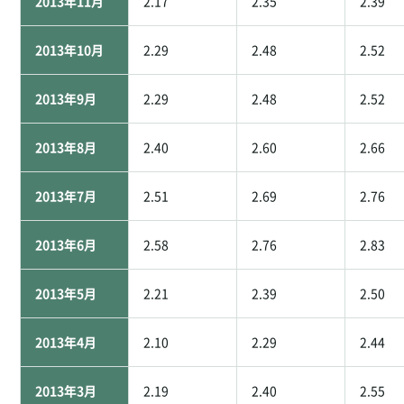
2013年11月
2.17
2.35
2.39
2013年10月
2.29
2.48
2.52
2013年9月
2.29
2.48
2.52
2013年8月
2.40
2.60
2.66
2013年7月
2.51
2.69
2.76
2013年6月
2.58
2.76
2.83
2013年5月
2.21
2.39
2.50
2013年4月
2.10
2.29
2.44
2013年3月
2.19
2.40
2.55