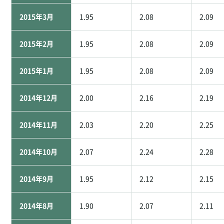
2015年3月
1.95
2.08
2.09
2015年2月
1.95
2.08
2.09
2015年1月
1.95
2.08
2.09
2014年12月
2.00
2.16
2.19
2014年11月
2.03
2.20
2.25
2014年10月
2.07
2.24
2.28
2014年9月
1.95
2.12
2.15
2014年8月
1.90
2.07
2.11