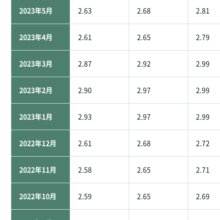
2023年5月
2.63
2.68
2.81
2023年4月
2.61
2.65
2.79
2023年3月
2.87
2.92
2.99
2023年2月
2.90
2.97
2.99
2023年1月
2.93
2.97
2.99
2022年12月
2.61
2.68
2.72
2022年11月
2.58
2.65
2.71
2022年10月
2.59
2.65
2.69