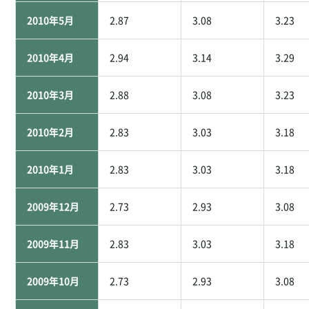
2010年5月
2.87
3.08
3.23
2010年4月
2.94
3.14
3.29
2010年3月
2.88
3.08
3.23
2010年2月
2.83
3.03
3.18
2010年1月
2.83
3.03
3.18
2009年12月
2.73
2.93
3.08
2009年11月
2.83
3.03
3.18
2009年10月
2.73
2.93
3.08