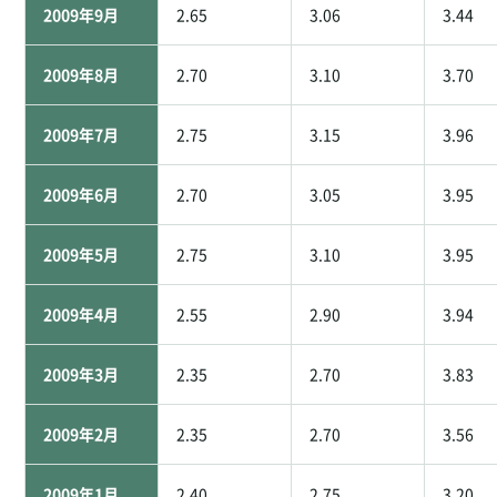
2009年9月
2.65
3.06
3.44
2009年8月
2.70
3.10
3.70
2009年7月
2.75
3.15
3.96
2009年6月
2.70
3.05
3.95
2009年5月
2.75
3.10
3.95
2009年4月
2.55
2.90
3.94
2009年3月
2.35
2.70
3.83
2009年2月
2.35
2.70
3.56
2009年1月
2.40
2.75
3.20