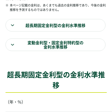
※
本ページ記載の金利は、あくまでも過去の金利推移であり、今後の金利
推移を予測するものではありません。
超長期固定金利型の金利水準推移
変動金利型・固定金利特約型の
金利水準推移
超長期固定金利型の金利水準推
移
（年・％）