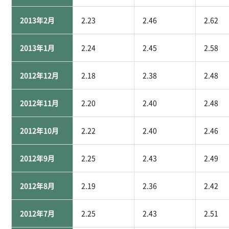
2013年2月
2.23
2.46
2.62
2013年1月
2.24
2.45
2.58
2012年12月
2.18
2.38
2.48
2012年11月
2.20
2.40
2.48
2012年10月
2.22
2.40
2.46
2012年9月
2.25
2.43
2.49
2012年8月
2.19
2.36
2.42
2012年7月
2.25
2.43
2.51