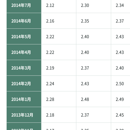
2014年7月
2.12
2.30
2.34
2014年6月
2.16
2.35
2.37
2014年5月
2.22
2.40
2.43
2014年4月
2.22
2.40
2.43
2014年3月
2.19
2.37
2.40
2014年2月
2.24
2.43
2.50
2014年1月
2.28
2.48
2.49
2013年12月
2.18
2.37
2.45