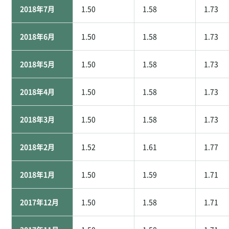
2018年7月
1.50
1.58
1.73
2018年6月
1.50
1.58
1.73
2018年5月
1.50
1.58
1.73
2018年4月
1.50
1.58
1.73
2018年3月
1.50
1.58
1.73
2018年2月
1.52
1.61
1.77
2018年1月
1.50
1.59
1.71
2017年12月
1.50
1.58
1.71