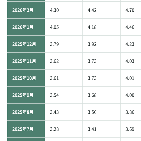
2026年2月
4.30
4.42
4.70
2026年1月
4.05
4.18
4.46
2025年12月
3.79
3.92
4.23
2025年11月
3.62
3.73
4.03
2025年10月
3.61
3.73
4.01
2025年9月
3.54
3.68
4.00
2025年8月
3.43
3.56
3.86
2025年7月
3.28
3.41
3.69