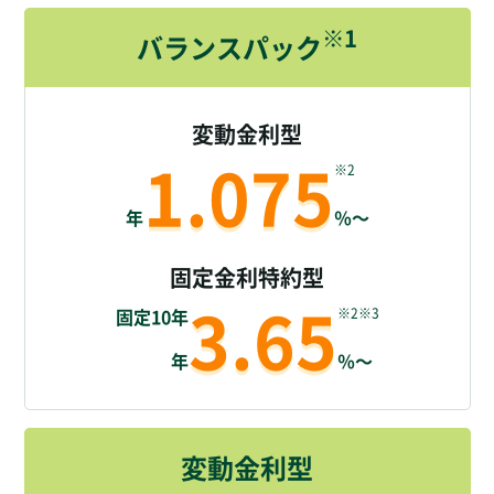
※1
バランスパック
変動金利型
1.075
※2
年
％～
固定金利特約型
3.65
固定10年
※2※3
年
％～
変動金利型