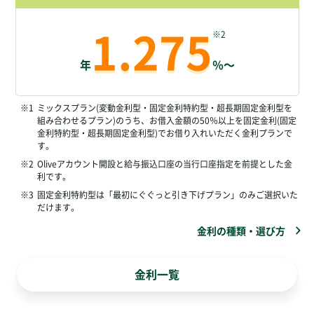
1.275
※2
年
％～
※1
ミックスプラン(変動金利型・固定金利特約型・超長期固定金利型を
組み合わせるプラン)のうち、お借入金額の50％以上を固定金利(固定
金利特約型・超長期固定金利型)でお借り入れいただく金利プランで
す。
※2
Oliveアカウント開設と給与振込口座の当行口座指定を前提とした金
利です。
※3
固定金利特約型は「最初にぐぐっと引き下げプラン」のみご選択いた
だけます。
金利の種類・選び方
金利一覧