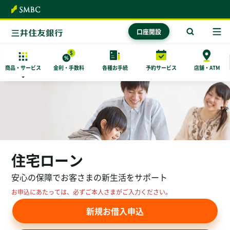
本文へ
口座開設
商品・
サービス
金利・手数料
各種お手続
予約サービス
店舗・ATM
住宅ローン
安心の保障でお客さまの新生活をサポート
お申込にあたっては、必ずご本人さまがご入力ください。
新規お借入申込