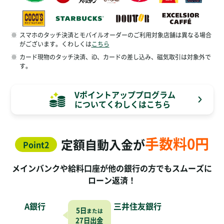
※
スマホのタッチ決済とモバイルオーダーのご利用対象店舗は異なる場合
がございます。くわしくは
こちら
※
カード現物のタッチ決済、iD、カードの差し込み、磁気取引は対象外で
す。
Vポイントアッププログラム
についてくわしくはこちら
手数料0円
定額自動入金が
Point2
メインバンクや給料口座が他の銀行の方でもスムーズに
ローン返済！
A銀行
三井住友銀行
5日
または
27日
出金