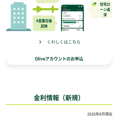
住宅ロ
ーン返
済
4営業日後
反映
くわしくはこちら
Oliveアカウントのお申込
金利情報（新規）
2026
年
8
月現在