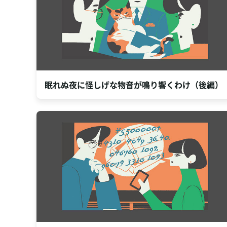
眠れぬ夜に怪しげな物音が鳴り響くわけ（後編）