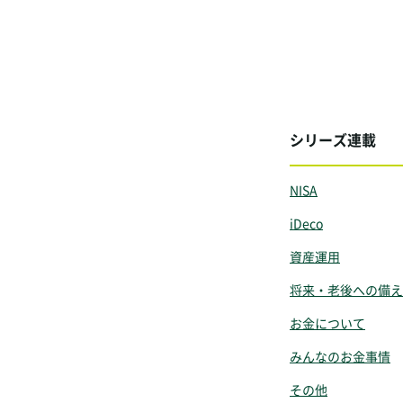
シリーズ連載
NISA
iDeco
資産運用
将来・老後への備え
お金について
みんなのお金事情
その他