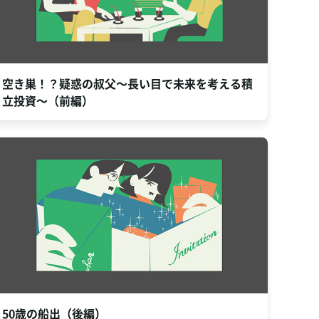
空き巣！？疑惑の叔父～長い目で未来を考える積
立投資～（前編）
50歳の船出（後編）