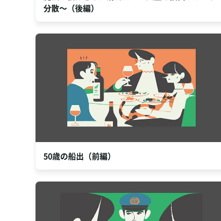
分散～（後編）
50歳の船出（前編）