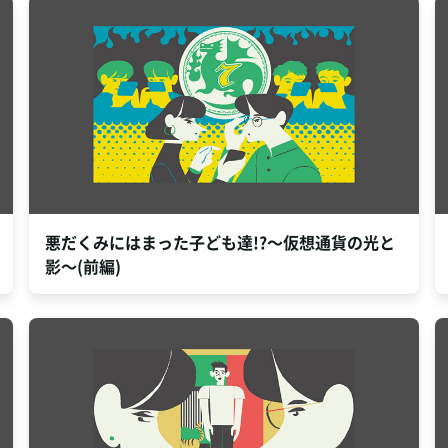
悪だくみにはまった子ども達!?～仮想通貨の光と
影～(前編)