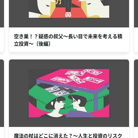
空き巣！？疑惑の叔父～長い目で未来を考える積
立投資～（後編）
魔法の杖はどこに消えた？～人生と投資のリスク