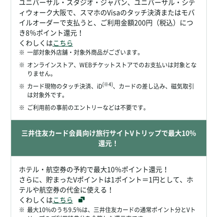
ユニバーサル・スタジオ・ジャパン、ユニバーサル・シテ
ィウォーク大阪で、スマホのVisaのタッチ決済またはモバ
イルオーダーで支払うと、ご利用金額200円（税込）につ
き8％ポイント還元！
くわしくは
こちら
※
一部対象外店舗・対象外商品がございます。
※
オンラインストア、WEBチケットストアでのお支払いは対象とな
りません。
(※4)
※
カード現物のタッチ決済、iD
、カードの差し込み、磁気取引
は対象外です。
※
ご利用前の事前のエントリーなどは不要です。
三井住友カード会員向け旅行サイトVトリップで最大10％
還元！
ホテル・航空券の予約で最大10％ポイント還元！
さらに、貯まったVポイントは1ポイント＝1円として、ホ
テルや航空券の代金に使える！
くわしくは
こちら
※
最大10%のうち9.5%は、三井住友カードの通常ポイント分とVト