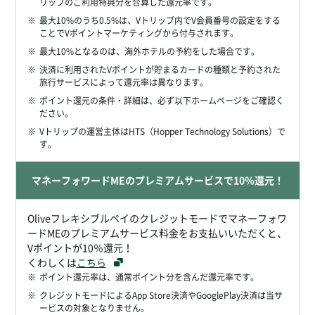
リップのご利用特典分を合算した還元率です。
※
最大10%のうち0.5%は、Vトリップ内でV会員番号の設定をする
ことでVポイントマーケティングから付与されます。
※
最大10%となるのは、海外ホテルの予約をした場合です。
※
決済に利用されたVポイントが貯まるカードの種類と予約された
旅行サービスによって還元率は異なります。
※
ポイント還元の条件・詳細は、必ず以下ホームページをご確認く
ださい。
※
Vトリップの運営主体はHTS（Hopper Technology Solutions）で
す。
マネーフォワードMEのプレミアムサービスで10％還元！
Oliveフレキシブルペイのクレジットモードでマネーフォワ
ードMEのプレミアムサービス料金をお支払いいただくと、
Vポイントが10％還元！
くわしくは
こちら
※
ポイント還元率は、通常ポイント分を含んだ還元率です。
※
クレジットモードによるApp Store決済やGooglePlay決済は当サ
ービスの対象となりません。