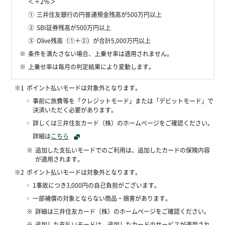
＜＋2％＞
①
三井住友銀行の円普通預金残高が500万円以上
②
SBI証券残高が500万円以上
③
Olive残高（①＋②）が合計5,000万円以上
※
条件を満たさない場合、上乗せ率は適用されません。
※
上乗せ率は毎月の判定結果により変動します。
※1
ポイント払いモードは対象外となります。
事前に旅費等を「クレジットモード」または「デビットモード」で
決済いただく必要があります。
詳しくは三井住友カード（株）のホームページをご確認ください。
詳細は
こちら
※
追加した支払いモードでのご利用は、追加したカードの保険内容
が適用されます。
※2
ポイント払いモードは対象外となります。
1事故につき3,000円の自己負担がございます。
一部補償の対象とならない商品・損害があります。
※
詳細は三井住友カード（株）のホームページをご確認ください。
※
追加した支払いモードは、追加したカードのサービスが適用され