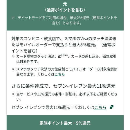
元
（通常ポイントを含む）
※
デビットモードをご利用の場合、最大2％還元（通常ポイントを
含む）となります。
対象のコンビニ・飲食店で、スマホのVisaのタッチ決済ま
たはモバイルオーダーで支払うと最大8％還元。（通常ポ
イントを含む）
(※4)
※
カード現物のタッチ決済、iD
、カードの差し込み、磁気取引
は対象外です。
※
スマホのタッチ決済の対象店舗とモバイルオーダーの対象店舗は
異なります。くわしくは
こちら
さらに条件達成で、セブン-イレブン最大11%還元
※
当サービスや11%還元の条件・詳細は、必ず以下をご確認くださ
い。
セブン-イレブンで最大11%還元！くわしくは
こちら
家族ポイント最大＋5％還元