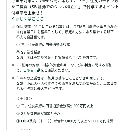
さまを対象に、Olive残高に応じて、「三井住友カードつみ
たて投資（SBI証券でのクレカ積立）」で付与するポイント
付与率を上乗せ！
くわしくはこちら
※
Olive残高（判定に用いる残高）は、毎月8日（銀行休業日の場合
は前営業日）を基準日として、所定の方法により集計する以下
①②の合計額です。
①
三井住友銀行の円普通預金残高
②
SBI証券残高
なお、①は円定期預金・外貨預金などは対象外です。
※
SBI証券の対象・対象外資産科目、ならびに判定に関する詳細
は、
こちら
をご確認ください。
※
付与率の上乗せは、毎月の基準日にもとづき判定します。
なお、下記①～③のすべての条件を満たす必要があり、上乗せさ
れる付与率は最大で+2％です。
＜＋1％＞
①
三井住友銀行の円普通預金残高が500万円以上
②
SBI証券残高が500万円以上
③
Olive残高（①＋②）が合計3,000万円以上～5,000万円未満