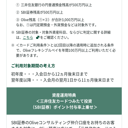
①
三井住友銀行の円普通預金残高が500万円以上
②
SBI証券残高が500万円以上
③
Olive残高（①+②）が合計3,000万円以上
なお、①は円定期預金・外貨預金などは対象外です。
※
SBI証券の対象・対象外資産科目、ならびに判定に関する詳細
は、
こちら
をご確認ください。
※
＜カードご利用条件＞とは2回目以降の適用時に追加される条件
で、Oliveフレキシブルペイを年間100万円以上ご利用いただく必
要があります。
ご利用対象期間の考え方
初年度・・・入会日から12ヵ月後末日まで
翌年度以降・・・入会月の翌月1日から11ヵ月後末日まで
資産運用特典
＜三井住友カードつみたて投資
（SBI証券）ポイント付与率上乗せ＞
SBI証券のOliveコンサルティング仲介口座をお持ちのお客