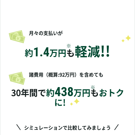
月々の支払いが
!!
軽減
※
1.4
約
万円
も
諸費用（概算:92万円）を含めても
※
438
30年間で
約
万円
も
おトク
に!
シミュレーションで比較してみましょう