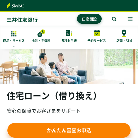
本文へ
口座開設
商品・
サービス
金利・手数料
各種お手続
予約サービス
店舗・ATM
住宅ローン（借り換え）
安心の保障でお客さまをサポート
かんたん審査お申込