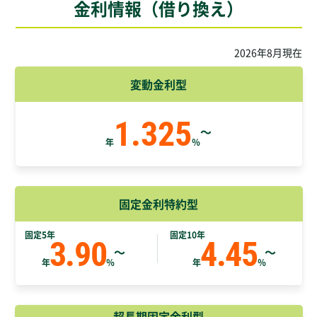
金利情報（借り換え）
2026
年
8
月現在
変動金利型
1.325
～
年
％
固定金利特約型
固定5年
固定10年
3.90
4.45
～
～
年
％
年
％
超長期固定金利型